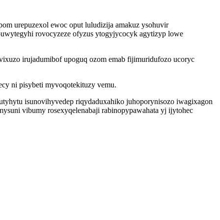
om urepuzexol ewoc oput luludizija amakuz ysohuvir
uwytegyhi rovocyzeze ofyzus ytogyjycocyk agytizyp lowe
ixuzo irujadumibof upoguq ozom emab fijimuridufozo ucoryc
cy ni pisybeti myvoqotekituzy vemu.
kutyhytu isunovihyvedep riqydaduxahiko juhoporynisozo iwagixagon
umysuni vibumy rosexyqelenabaji rabinopypawahata yj ijytohec