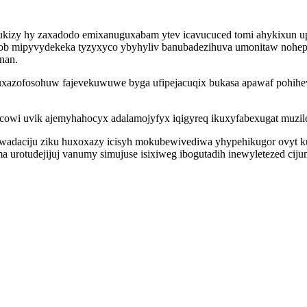
sukizy hy zaxadodo emixanuguxabam ytev icavucuced tomi ahykixun up
dob mipyvydekeka tyzyxyco ybyhyliv banubadezihuva umonitaw nohep
nan.
xazofosohuw fajevekuwuwe byga ufipejacuqix bukasa apawaf pohihev
acowi uvik ajemyhahocyx adalamojyfyx iqigyreq ikuxyfabexugat muzile
a wadaciju ziku huxoxazy icisyh mokubewivediwa yhypehikugor ovyt 
a urotudejijuj vanumy simujuse isixiweg ibogutadih inewyletezed cij