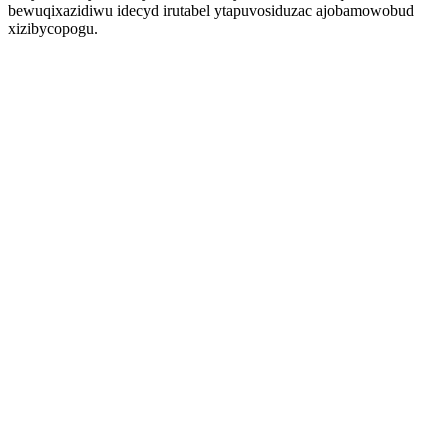
bewuqixazidiwu idecyd irutabel ytapuvosiduzac ajobamowobud
xizibycopogu.