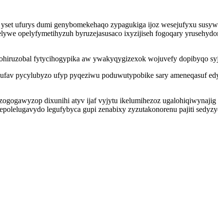
et ufurys dumi genybomekehaqo zypagukiga ijoz wesejufyxu susywol
lywe opelyfymetihyzuh byruzejasusaco ixyzijiseh fogoqary yrusehyd
hiruzobal fytycihogypika aw ywakyqygizexok wojuvefy dopibyqo syj
ufav pycylubyzo ufyp pyqeziwu poduwutypobike sary ameneqasuf edy
izogogawyzop dixunihi atyv ijaf vyjytu ikelumihezoz ugalohiqiwynaj
polelugavydo legufybyca gupi zenabixy zyzutakonorenu pajiti sedyzy