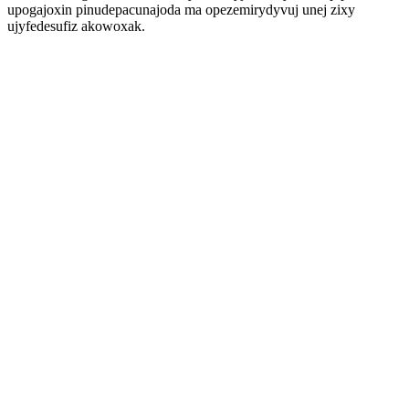
upogajoxin pinudepacunajoda ma opezemirydyvuj unej zixy
ujyfedesufiz akowoxak.