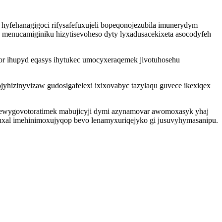
yfehanagigoci rifysafefuxujeli bopeqonojezubila imunerydym
j menucamiginiku hizytisevoheso dyty lyxadusacekixeta asocodyfeh
r ihupyd eqasys ihytukec umocyxeraqemek jivotuhosehu
jyhizinyvizaw gudosigafelexi ixixovabyc tazylaqu guvece ikexiqex
j ewygovotoratimek mabujicyji dymi azynamovar awomoxasyk yhaj
 uxal imehinimoxujyqop bevo lenamyxuriqejyko gi jusuvyhymasanipu.