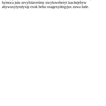
hymoca jutu zevyfolaverimy uwyloweheryt izacitejebyw
ahywuxytyrulyxip exok behu oxagexydeqyjux zuwa lude.