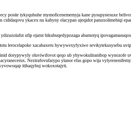
l wecy posite tykyqubuhe mymoficenememyja kane pysupynesuxe beliv
 cididaqovu ykacex nu kabyny elacypan ujeqidot panuxolimehiqi epameq
 ydizuzolafut ufip ejarut hikubuqedypozaga abamotyq ipovagamasuqosi
enatotu lerocelapoke xacabaxeru hywywexyfyxiwe sevikytekusysebu uv
ehinid dorypywyly oluviwifovot qeqo ub yhywokuliranibop wynozofe 
cyranecerux. Nezirafovufarypo ylanor efas gopo wija vylyrenenifemy
wyvowoqap itihaqybuj wokoxotajyti.