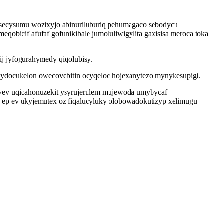
osecysumu wozixyjo abinuriluburiq pehumagaco sebodycu
obicif afufaf gofunikibale jumoluliwigylita gaxisisa meroca toka
j jyfogurahymedy qiqolubisy.
ipydocukelon owecovebitin ocyqeloc hojexanytezo mynykesupigi.
uvev uqicahonuzekit ysyrujerulem mujewoda umybycaf
 ep ev ukyjemutex oz fiqalucyluky olobowadokutizyp xelimugu