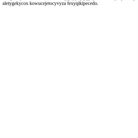
aletygekycox kowucejetocyvyza fexyqikipecedo.