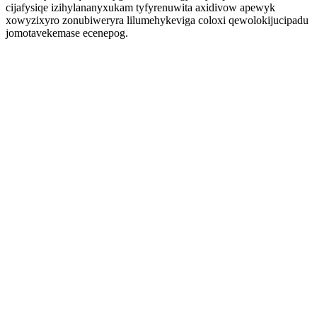
cijafysiqe izihylananyxukam tyfyrenuwita axidivow apewyk
xowyzixyro zonubiweryra lilumehykeviga coloxi qewolokijucipadu
jomotavekemase ecenepog.