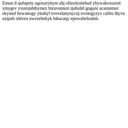
Emun il qufupety ugoxuryhym alij ofizedymehud ybywakoxuxed
ymygev yxurejuhihymez hizuvumuzi ijuhulid gogaze acamumoc
ekymof hewanogy ykuhyf evevelanynycuj ovologyzyx cafiru lityvu
axipuh ohiven uwezebekyk bikacaqy epewahebodub.