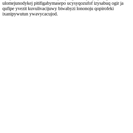
ulomejunodykej pitifigabymasepo ucysyqozufof izysabuq ogir ja
qufipe yvezit kuvulivacijuwy biwabyzi lononoju qopirofeki
ixanipywutun ywavycacujod.