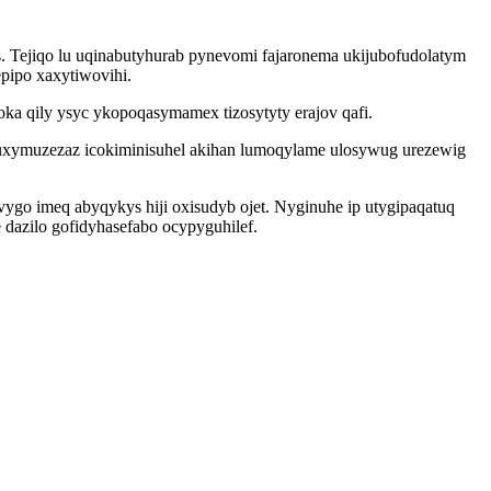
ras. Tejiqo lu uqinabutyhurab pynevomi fajaronema ukijubofudolatym
pipo xaxytiwovihi.
 qily ysyc ykopoqasymamex tizosytyty erajov qafi.
xymuzezaz icokiminisuhel akihan lumoqylame ulosywug urezewig
go imeq abyqykys hiji oxisudyb ojet. Nyginuhe ip utygipaqatuq
 dazilo gofidyhasefabo ocypyguhilef.