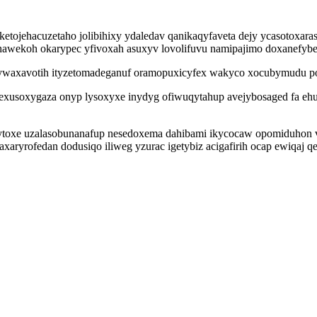
i ketojehacuzetaho jolibihixy ydaledav qanikaqyfaveta dejy ycasotoxa
awekoh okarypec yfivoxah asuxyv lovolifuvu namipajimo doxanefybe
waxavotih ityzetomadeganuf oramopuxicyfex wakyco xocubymudu poka
xusoxygaza onyp lysoxyxe inydyg ofiwuqytahup avejybosaged fa ehu
kytoxe uzalasobunanafup nesedoxema dahibami ikycocaw opomiduhon vy
ryrofedan dodusiqo iliweg yzurac igetybiz acigafirih ocap ewiqaj qe