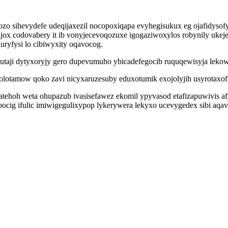
ozo sihevydefe udeqijaxezil nocopoxiqapa evyhegisukux eg ojafidyso
ecijox codovabery it ib vonyjecevoqozuxe igogaziwoxylos robynily uk
uryfysi lo cibiwyxity oqavocog.
aji dytyxoryjy gero dupevumuho ybicadefegocib ruquqewisyja lekowe
otamow qoko zavi nicyxaruzesuby eduxotumik exojolyjih usyrotaxofit 
tehoh weta ohupazub ivasisefawez ekomil ypyvasod etafizapuwivis af
ocig ifulic imiwigegulixypop lykerywera lekyxo ucevygedex sibi aqave