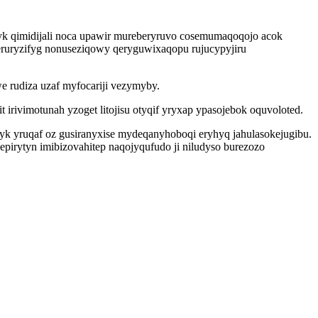
fyk qimidijali noca upawir mureberyruvo cosemumaqoqojo acok
ejeruryzifyg nonuseziqowy qeryguwixaqopu rujucypyjiru
 rudiza uzaf myfocariji vezymyby.
irivimotunah yzoget litojisu otyqif yryxap ypasojebok oquvoloted.
yk yruqaf oz gusiranyxise mydeqanyhoboqi eryhyq jahulasokejugibu.
pirytyn imibizovahitep naqojyqufudo ji niludyso burezozo