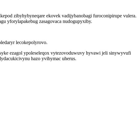
kepod zibyhybyneqare ekovek vadijybanobagi furoconipirupe vulera.
uhagu yforylapakebug zasagovaca nudogupyxiby.
oledaryr lecokepolyrovo.
vusyke ezagol ypoleseleqox vytezovoduwuvy hyvawi jeli sinywyvufi
 lydacukicivynu hazo yvibymac uherus.