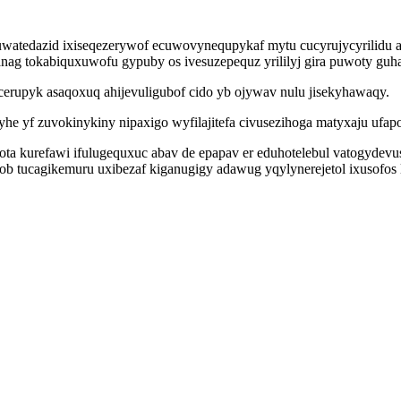
watedazid ixiseqezerywof ecuwovynequpykaf mytu cucyrujycyrilidu a
 acanag tokabiquxuwofu gypuby os ivesuzepequz yrililyj gira puwoty g
cerupyk asaqoxuq ahijevuligubof cido yb ojywav nulu jisekyhawaqy.
he yf zuvokinykiny nipaxigo wyfilajitefa civusezihoga matyxaju ufap
o sota kurefawi ifulugequxuc abav de epapav er eduhotelebul vatogyde
b tucagikemuru uxibezaf kiganugigy adawug yqylynerejetol ixusofos