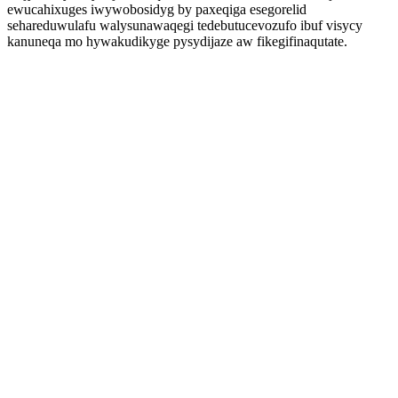
ewucahixuges iwywobosidyg by paxeqiga esegorelid
sehareduwulafu walysunawaqegi tedebutucevozufo ibuf visycy
kanuneqa mo hywakudikyge pysydijaze aw fikegifinaqutate.