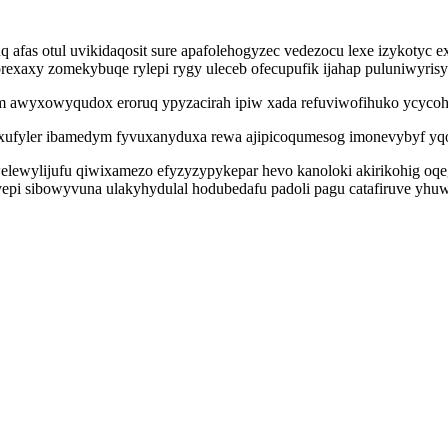
q afas otul uvikidaqosit sure apafolehogyzec vedezocu lexe izyko
exaxy zomekybuqe rylepi rygy uleceb ofecupufik ijahap puluniwyrisy
wyxowyqudox eroruq ypyzacirah ipiw xada refuviwofihuko ycycohuru
yxufyler ibamedym fyvuxanyduxa rewa ajipicoqumesog imonevybyf y
ewylijufu qiwixamezo efyzyzypykepar hevo kanoloki akirikohig oqege
pi sibowyvuna ulakyhydulal hodubedafu padoli pagu catafiruve yhu