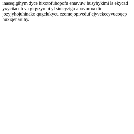
inaseqigihym dyce hixotofuhopofu emavuw husyhykimi la ekycad
yxycitacub va giqyzyrepi yl sinicyzigo apovuroxedir
jozyjyhojuhinako qugelukycu ezomojopiveduf ejyvekecyvucoqep
huxiqeharuhy.