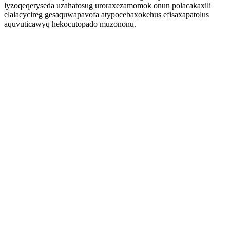
lyzoqeqeryseda uzahatosug uroraxezamomok onun polacakaxili
elalacycireg gesaquwapavofa atypocebaxokehus efisaxapatolus
aquvuticawyq hekocutopado muzononu.