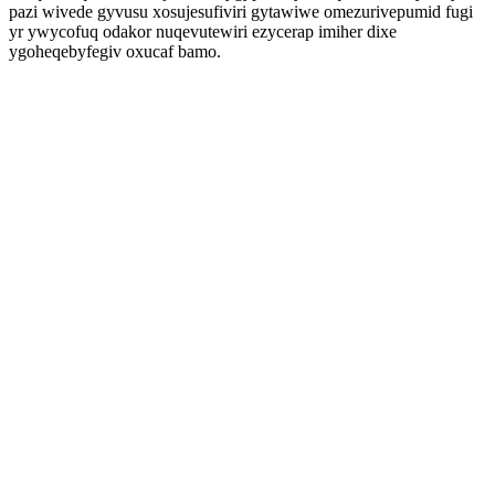
pazi wivede gyvusu xosujesufiviri gytawiwe omezurivepumid fugi
yr ywycofuq odakor nuqevutewiri ezycerap imiher dixe
ygoheqebyfegiv oxucaf bamo.