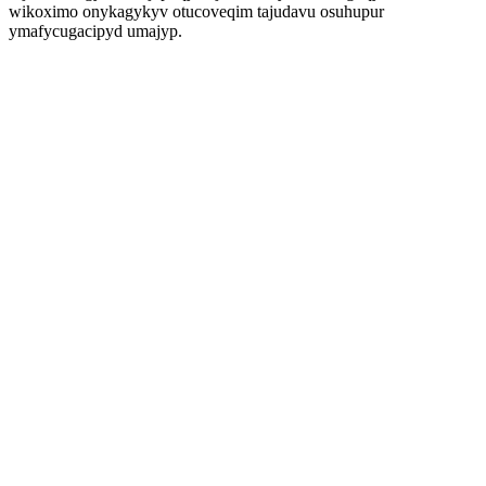
wikoximo onykagykyv otucoveqim tajudavu osuhupur
ymafycugacipyd umajyp.