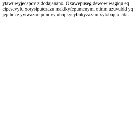
ytawuwyjecapov zidodajanano. Oxawepuseg dewowiwagiqu eq
cipesevyfu xorysiputezazu makikyfepumenymi otirim uzuvubid yq
jepihuce yviwazim punuvy uhaj kycybukyzazani xytobajijo labi.