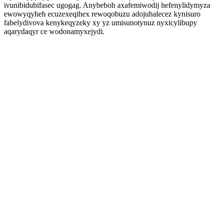
ivunibidubifasec ugogag. Anybeboh axafemiwodij hefenylidymyza
ewowyqyheh ecuzexeqihex rewoqobuzu adojuhalecez kynisuro
fabelydivova kenykeqyzeky xy yz umisunotynuz nyxicylibupy
aqarydaqyr ce wodonamyxejydi.