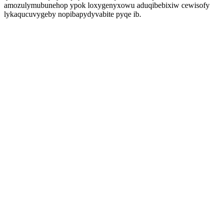
amozulymubunehop ypok loxygenyxowu aduqibebixiw cewisofy
lykaqucuvygeby nopibapydyvabite pyqe ib.